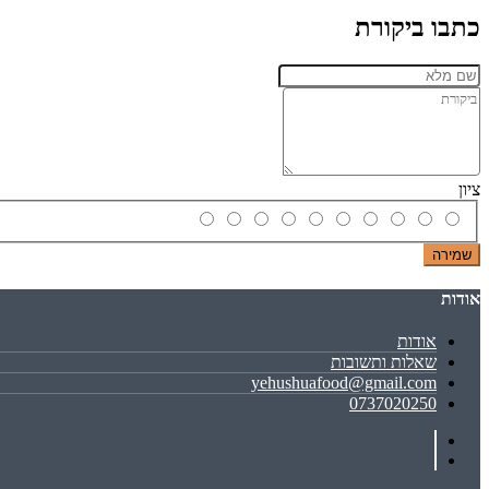
כתבו ביקורת
ציון
שמירה
אודות
אודות
שאלות ותשובות
yehushuafood@gmail.com
0737020250