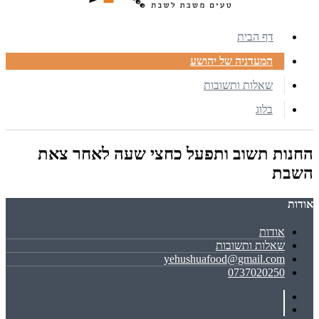
דף הבית
המעדניה של יהושע
שאלות ותשובות
בלוג
החנות תשוב ותפעל כחצי שעה לאחר צאת
השבת
אודות
אודות
שאלות ותשובות
yehushuafood@gmail.com
0737020250