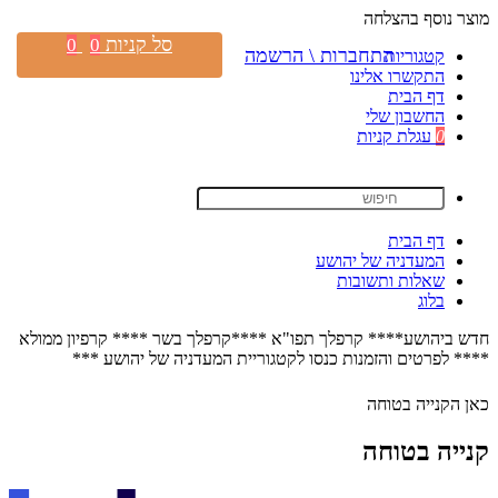
מוצר נוסף בהצלחה
סל קניות
0
0
התחברות \ הרשמה
קטגוריות
התקשרו אלינו
דף הבית
החשבון שלי
0
עגלת קניות
דף הבית
המעדניה של יהושע
שאלות ותשובות
בלוג
חדש ביהושע**** קרפלך תפו"א ****קרפלך בשר **** קרפיון ממולא
**** לפרטים והזמנות כנסו לקטגוריית המעדניה של יהושע ***
כאן הקנייה בטוחה
קנייה בטוחה